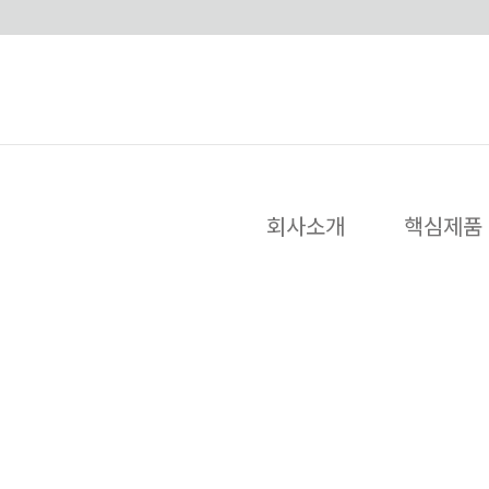
회사소개
핵심제품